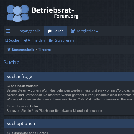
Eingangshalle
Foren
Mitglieder
Suche
Anmelden
Registrieren
ch
Eingangshalle
Themen
ne
llz
Suche
ug
Suchanfrage
rif
Suche nach Wörtern:
f
Setzen Sie ein
+
vor ein Wort, das gefunden werden muss und ein
-
vor ein Wort, das ni
werden darf. Verwenden Sie mehrere Wörter getrennt durch
|
innerhalb einer Klammer, 
Wörter gefunden werden muss. Benutzen Sie ein * als Platzhalter für teilweise Überein
Zu suchender Autor:
Benutzen Sie ein * als Platzhalter für teilweise Übereinstimmungen.
Suchoptionen
Zu durchsuchende Foren: