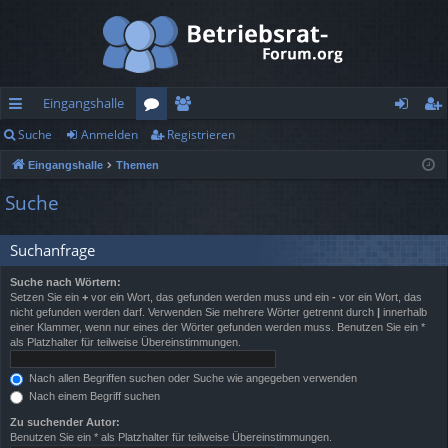
Eingangshalle
Suche
Anmelden
Registrieren
ch
or
itg
n
eg
Eingangshalle
Themen
ne
en
lie
m
ist
Suche
llz
de
el
rie
ug
r
de
re
Suchanfrage
rif
n
n
Suche nach Wörtern:
Setzen Sie ein
+
vor ein Wort, das gefunden werden muss und ein
-
vor ein Wort, das
f
nicht gefunden werden darf. Verwenden Sie mehrere Wörter getrennt durch
|
innerhalb
einer Klammer, wenn nur eines der Wörter gefunden werden muss. Benutzen Sie ein *
als Platzhalter für teilweise Übereinstimmungen.
Nach allen Begriffen suchen oder Suche wie angegeben verwenden
Nach einem Begriff suchen
Zu suchender Autor:
Benutzen Sie ein * als Platzhalter für teilweise Übereinstimmungen.