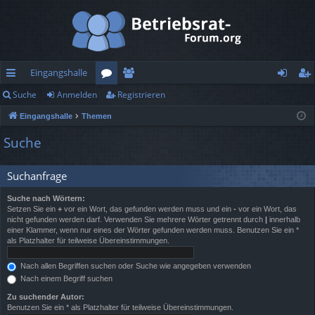
Eingangshalle
Suche
Anmelden
Registrieren
ch
or
itg
n
eg
Eingangshalle
Themen
ne
en
lie
m
ist
Suche
llz
de
el
rie
ug
r
de
re
Suchanfrage
rif
n
n
Suche nach Wörtern:
Setzen Sie ein
+
vor ein Wort, das gefunden werden muss und ein
-
vor ein Wort, das
f
nicht gefunden werden darf. Verwenden Sie mehrere Wörter getrennt durch
|
innerhalb
einer Klammer, wenn nur eines der Wörter gefunden werden muss. Benutzen Sie ein *
als Platzhalter für teilweise Übereinstimmungen.
Nach allen Begriffen suchen oder Suche wie angegeben verwenden
Nach einem Begriff suchen
Zu suchender Autor:
Benutzen Sie ein * als Platzhalter für teilweise Übereinstimmungen.