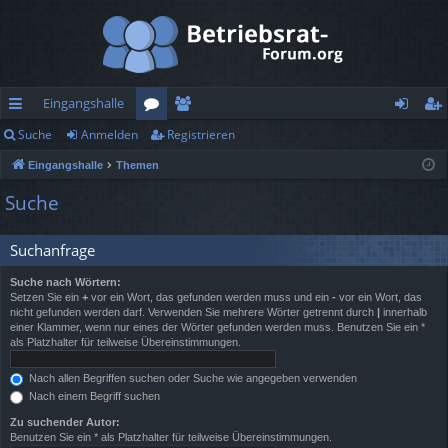
Eingangshalle
Suche
Anmelden
Registrieren
ch
or
itg
n
eg
Eingangshalle
Themen
ne
en
lie
m
ist
Suche
llz
de
el
rie
ug
r
de
re
Suchanfrage
rif
n
n
Suche nach Wörtern:
Setzen Sie ein
+
vor ein Wort, das gefunden werden muss und ein
-
vor ein Wort, das
f
nicht gefunden werden darf. Verwenden Sie mehrere Wörter getrennt durch
|
innerhalb
einer Klammer, wenn nur eines der Wörter gefunden werden muss. Benutzen Sie ein *
als Platzhalter für teilweise Übereinstimmungen.
Nach allen Begriffen suchen oder Suche wie angegeben verwenden
Nach einem Begriff suchen
Zu suchender Autor:
Benutzen Sie ein * als Platzhalter für teilweise Übereinstimmungen.