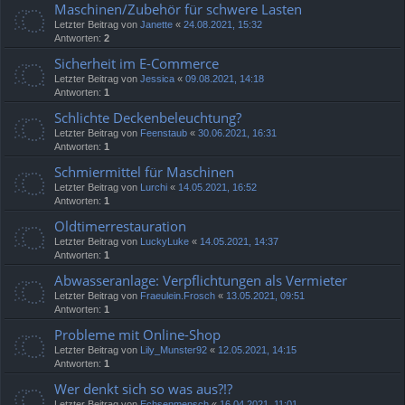
Maschinen/Zubehör für schwere Lasten
Letzter Beitrag von
Janette
«
24.08.2021, 15:32
Antworten:
2
Sicherheit im E-Commerce
Letzter Beitrag von
Jessica
«
09.08.2021, 14:18
Antworten:
1
Schlichte Deckenbeleuchtung?
Letzter Beitrag von
Feenstaub
«
30.06.2021, 16:31
Antworten:
1
Schmiermittel für Maschinen
Letzter Beitrag von
Lurchi
«
14.05.2021, 16:52
Antworten:
1
Oldtimerrestauration
Letzter Beitrag von
LuckyLuke
«
14.05.2021, 14:37
Antworten:
1
Abwasseranlage: Verpflichtungen als Vermieter
Letzter Beitrag von
Fraeulein.Frosch
«
13.05.2021, 09:51
Antworten:
1
Probleme mit Online-Shop
Letzter Beitrag von
Lily_Munster92
«
12.05.2021, 14:15
Antworten:
1
Wer denkt sich so was aus?!?
Letzter Beitrag von
Echsenmensch
«
16.04.2021, 11:01