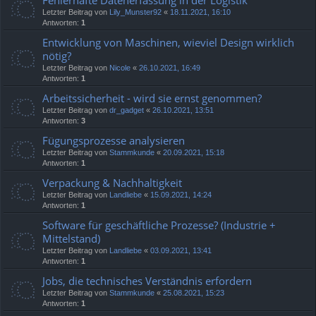
Fehlerhafte Datenerfassung in der Logistik
Letzter Beitrag von
Lily_Munster92
«
18.11.2021, 16:10
Antworten:
1
Entwicklung von Maschinen, wieviel Design wirklich
nötig?
Letzter Beitrag von
Nicole
«
26.10.2021, 16:49
Antworten:
1
Arbeitssicherheit - wird sie ernst genommen?
Letzter Beitrag von
dr_gadget
«
26.10.2021, 13:51
Antworten:
3
Fügungsprozesse analysieren
Letzter Beitrag von
Stammkunde
«
20.09.2021, 15:18
Antworten:
1
Verpackung & Nachhaltigkeit
Letzter Beitrag von
Landliebe
«
15.09.2021, 14:24
Antworten:
1
Software für geschäftliche Prozesse? (Industrie +
Mittelstand)
Letzter Beitrag von
Landliebe
«
03.09.2021, 13:41
Antworten:
1
Jobs, die technisches Verständnis erfordern
Letzter Beitrag von
Stammkunde
«
25.08.2021, 15:23
Antworten:
1