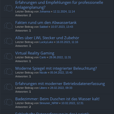
Erfahrungen und Empfehlungen für professionelle
Anlagenplanung?
Letzter Beitrag von
Johanna
«
12.11.2024, 11:14
Antworten:
2
Fakten rund um den Abwassertank
Letzter Beitrag von
Sabbel
«
10.07.2023, 13:43
Antworten:
1
Alles über LWL Stecker und Zubehör
Letzter Beitrag von
LuckyLuke
«
16.03.2023, 11:16
Antworten:
1
Virtual Reality Gaming
Letzter Beitrag von
Carlo
«
28.06.2022, 11:31
Antworten:
1
Moderne Spiegel mit integrierter Beleuchtung?
Letzter Beitrag von
Nicole
«
05.04.2022, 15:40
Antworten:
1
Erfahrungen mit moderner Betriebsdatenerfassung
Letzter Beitrag von
Libero
«
28.02.2022, 09:33
Antworten:
1
Badezimmer: Beim Duschen ist das Wasser kalt!
Letzter Beitrag von
Streuner_NRW
«
10.02.2022, 12:31
Antworten:
2