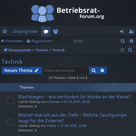
Eingangshalle
Such
Anmelden
Registrieren
ch
or
itg
n
eg
S
Eingangshalle
Themen
Technik
ne
en
lie
m
ist
u
Technik
llz
de
el
rie
c
Suche
Erweiterte Suc
Neues Thema
h
ug
r
de
re
e
24 Themen • Seite
1
von
1
rif
n
n
Themen
f
Blechbiegen – wie verhindert ihr Knicke an der Kante?
Letzter Beitrag von
Christian
«
01.09.2025, 08:28
Antworten:
2
Wasser marsch aus der Tiefe – Welche Tauchpumpe
taugt für die Zisterne?
Letzter Beitrag von
Pabey
«
17.06.2025, 13:58
Antworten:
3