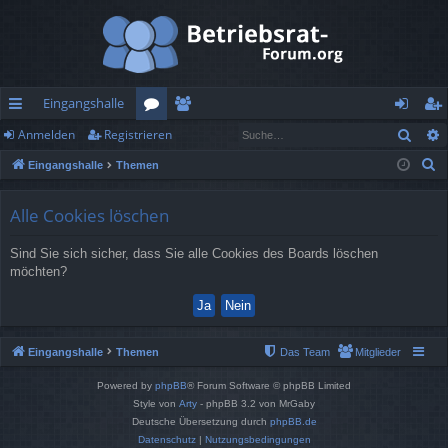
Eingangshalle
Such
Anmelden
Registrieren
ch
or
itg
n
eg
S
Eingangshalle
Themen
ne
en
lie
m
ist
u
llz
de
el
rie
c
Alle Cookies löschen
h
ug
r
de
re
Sind Sie sich sicher, dass Sie alle Cookies des Boards löschen
e
rif
n
n
möchten?
f
Eingangshalle
Themen
Das Team
Mitglieder
Powered by
phpBB
® Forum Software © phpBB Limited
Style von
Arty
- phpBB 3.2 von MrGaby
Deutsche Übersetzung durch
phpBB.de
Datenschutz
|
Nutzungsbedingungen