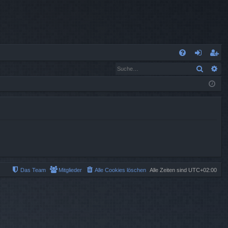
S
Suche
Er
FA
n
eg
Q
m
ist
el
rie
de
re
n
n
Das Team
Mitglieder
Alle Cookies löschen
Alle Zeiten sind
UTC+02:00