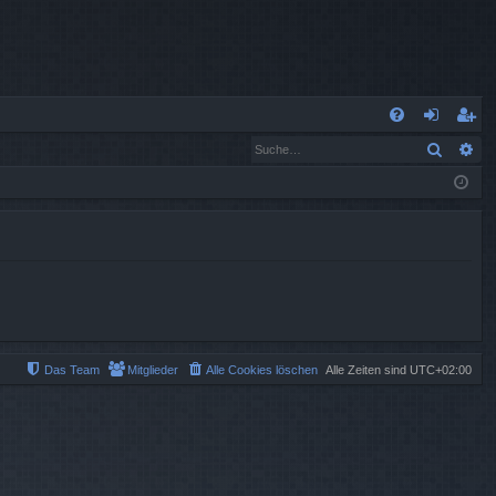
S
Suche
Er
FA
n
eg
Q
m
ist
el
rie
de
re
n
n
Das Team
Mitglieder
Alle Cookies löschen
Alle Zeiten sind
UTC+02:00