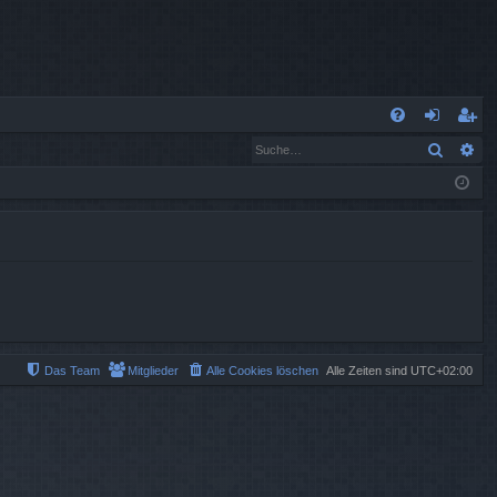
S
Suche
Er
FA
n
eg
Q
m
ist
el
rie
de
re
n
n
Das Team
Mitglieder
Alle Cookies löschen
Alle Zeiten sind
UTC+02:00