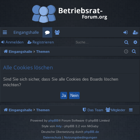
Eingangshalle
Such
Anmelden
Registrieren
ch
or
itg
n
eg
S
Eingangshalle
Themen
ne
en
lie
m
ist
u
llz
de
el
rie
c
Alle Cookies löschen
h
ug
r
de
re
Sind Sie sich sicher, dass Sie alle Cookies des Boards löschen
e
rif
n
n
möchten?
f
Eingangshalle
Themen
Das Team
Mitglieder
Powered by
phpBB
® Forum Software © phpBB Limited
Style von
Arty
- phpBB 3.2 von MrGaby
Deutsche Übersetzung durch
phpBB.de
Datenschutz
|
Nutzungsbedingungen