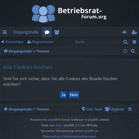
Eingangshalle
Such
Anmelden
Registrieren
ch
or
itg
n
eg
S
Eingangshalle
Themen
ne
en
lie
m
ist
u
llz
de
el
rie
c
Alle Cookies löschen
h
ug
r
de
re
Sind Sie sich sicher, dass Sie alle Cookies des Boards löschen
e
rif
n
n
möchten?
f
Eingangshalle
Themen
Das Team
Mitglieder
Powered by
phpBB
® Forum Software © phpBB Limited
Style von
Arty
- phpBB 3.2 von MrGaby
Deutsche Übersetzung durch
phpBB.de
Datenschutz
|
Nutzungsbedingungen