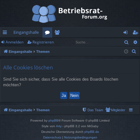
Eingangshalle
Such
Anmelden
Registrieren
ch
or
itg
n
eg
S
Eingangshalle
Themen
ne
en
lie
m
ist
u
llz
de
el
rie
c
Alle Cookies löschen
h
ug
r
de
re
Sind Sie sich sicher, dass Sie alle Cookies des Boards löschen
e
rif
n
n
möchten?
f
Eingangshalle
Themen
Das Team
Mitglieder
Powered by
phpBB
® Forum Software © phpBB Limited
Style von
Arty
- phpBB 3.2 von MrGaby
Deutsche Übersetzung durch
phpBB.de
Datenschutz
|
Nutzungsbedingungen