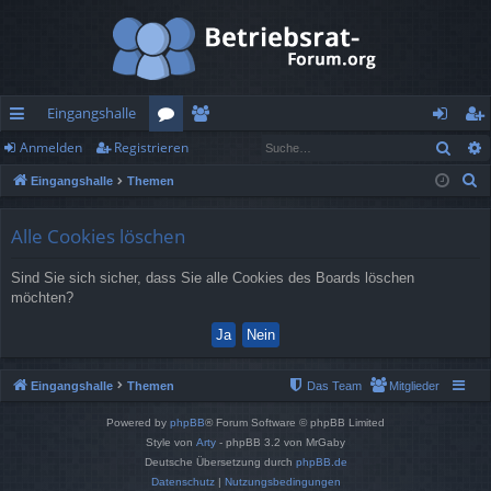
Eingangshalle
Such
Anmelden
Registrieren
ch
or
itg
n
eg
S
Eingangshalle
Themen
ne
en
lie
m
ist
u
llz
de
el
rie
c
Alle Cookies löschen
h
ug
r
de
re
Sind Sie sich sicher, dass Sie alle Cookies des Boards löschen
e
rif
n
n
möchten?
f
Eingangshalle
Themen
Das Team
Mitglieder
Powered by
phpBB
® Forum Software © phpBB Limited
Style von
Arty
- phpBB 3.2 von MrGaby
Deutsche Übersetzung durch
phpBB.de
Datenschutz
|
Nutzungsbedingungen