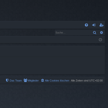
S
Suche
Er
FA
n
eg
Q
m
ist
el
rie
de
re
n
n
Das Team
Mitglieder
Alle Cookies löschen
Alle Zeiten sind
UTC+02:00