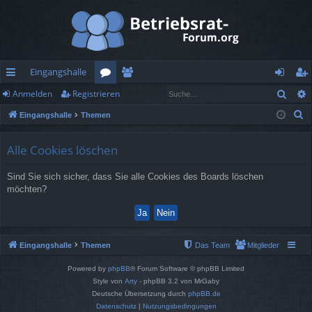
Eingangshalle
Such
Anmelden
Registrieren
ch
or
itg
n
eg
S
Eingangshalle
Themen
ne
en
lie
m
ist
u
llz
de
el
rie
c
Alle Cookies löschen
h
ug
r
de
re
Sind Sie sich sicher, dass Sie alle Cookies des Boards löschen
e
rif
n
n
möchten?
f
Eingangshalle
Themen
Das Team
Mitglieder
Powered by
phpBB
® Forum Software © phpBB Limited
Style von
Arty
- phpBB 3.2 von MrGaby
Deutsche Übersetzung durch
phpBB.de
Datenschutz
|
Nutzungsbedingungen