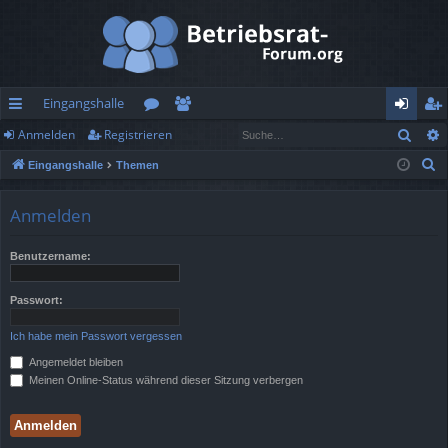
Eingangshalle
Such
Anmelden
Registrieren
ch
or
itg
n
eg
S
Eingangshalle
Themen
ne
en
lie
m
ist
u
llz
de
el
rie
c
Anmelden
h
ug
r
de
re
e
Benutzername:
rif
n
n
f
Passwort:
Ich habe mein Passwort vergessen
Angemeldet bleiben
Meinen Online-Status während dieser Sitzung verbergen