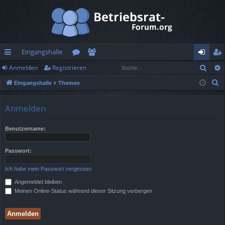
Eingangshalle
Such
Anmelden
Registrieren
ch
or
itg
n
eg
S
Eingangshalle
Themen
ne
en
lie
m
ist
u
llz
de
el
rie
c
Anmelden
h
ug
r
de
re
e
Benutzername:
rif
n
n
f
Passwort:
Ich habe mein Passwort vergessen
Angemeldet bleiben
Meinen Online-Status während dieser Sitzung verbergen