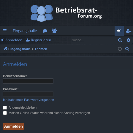
Eingangshalle
Such
Anmelden
Registrieren
ch
or
itg
n
eg
S
Eingangshalle
Themen
ne
en
lie
m
ist
u
llz
de
el
rie
c
Anmelden
h
ug
r
de
re
e
Benutzername:
rif
n
n
f
Passwort:
Ich habe mein Passwort vergessen
Angemeldet bleiben
Meinen Online-Status während dieser Sitzung verbergen