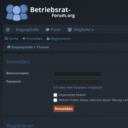
Eingangshalle
Foren
Mitglieder
Suche
Anmelden
Registrieren
ch
Eingangshalle
Themen
ne
llz
Anmelden
ug
Benutzername:
rif
Passwort:
f
Ich habe mein Passwort vergessen
Angemeldet bleiben
Meinen Online-Status während dieser Sitzung ve
Registrieren