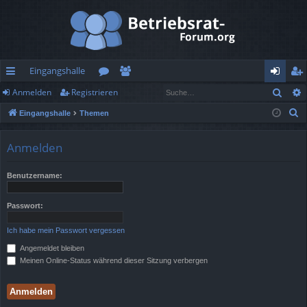
Eingangshalle
Such
Anmelden
Registrieren
ch
or
itg
n
eg
S
Eingangshalle
Themen
ne
en
lie
m
ist
u
llz
de
el
rie
c
Anmelden
h
ug
r
de
re
e
Benutzername:
rif
n
n
f
Passwort:
Ich habe mein Passwort vergessen
Angemeldet bleiben
Meinen Online-Status während dieser Sitzung verbergen