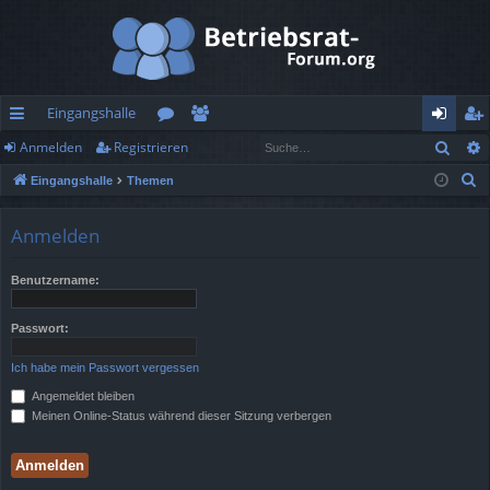
Eingangshalle
Such
Anmelden
Registrieren
ch
or
itg
n
eg
S
Eingangshalle
Themen
ne
en
lie
m
ist
u
llz
de
el
rie
c
Anmelden
h
ug
r
de
re
e
Benutzername:
rif
n
n
f
Passwort:
Ich habe mein Passwort vergessen
Angemeldet bleiben
Meinen Online-Status während dieser Sitzung verbergen