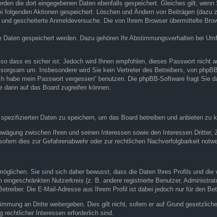
erden die dort eingegebenen Daten ebenfalls gespeichert. Gleiches gilt, wenn 
bei folgenden Aktionen gespeichert: Löschen und Ändern von Beiträgen (dazu
 und gescheiterte Anmeldeversuche. Die von Ihrem Browser übermittelte Brows
re Daten gespeichert werden. Dazu gehören Ihr Abstimmungsverhalten bei Umfr
 so dass es sicher ist. Jedoch wird Ihnen empfohlen, dieses Passwort nicht a
sorgsam um. Insbesondere wird Sie kein Vertreter des Betreibers, von phpBB 
„Ich habe mein Passwort vergessen“ benutzen. Die phpBB-Software fragt Sie
e dann auf das Board zugreifen können.
 spezifizierten Daten zu speichern, um das Board betreiben und anbieten zu 
abwägung zwischen Ihren und seinen Interessen sowie den Interessen Dritter,
ofern dies zur Gefahrenabwehr oder zur rechtlichen Nachverfolgbarkeit notwe
lichen. Sie sind sich daher bewusst, dass die Daten Ihres Profils und die v
en eingeschränkten Nutzerkreis (z. B. andere registrierte Benutzer, Administr
reiber. Die E-Mail-Adresse aus Ihrem Profil ist dabei jedoch nur für den Be
timmung an Dritte weitergeben. Dies gilt nicht, sofern er auf Grund gesetzlic
 rechtlicher Interessen erforderlich sind.