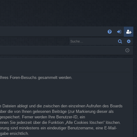
S
Suche
Er
FA
n
eg
Q
m
ist
el
rie
de
re
end Ihres Foren-Besuchs gesammelt werden.
n
n
e Dateien ablegt und die zwischen den einzelnen Aufrufen des Boards
 über die von Ihnen gelesenen Beiträge (zur Markierung dieser als
espeichert. Ferner werden Ihre Benutzer-ID, ein
nen Sie jederzeit über die Funktion „Alle Cookies löschen“ löschen.
rierung sind mindestens ein eindeutiger Benutzername, eine E-Mail-
gabe ersichtlich.