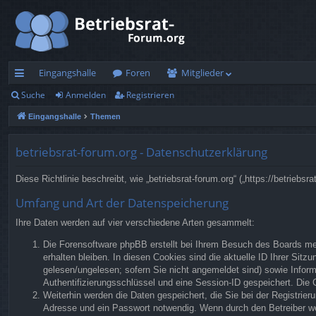
Eingangshalle
Foren
Mitglieder
Suche
Anmelden
Registrieren
ch
Eingangshalle
Themen
ne
llz
betriebsrat-forum.org - Datenschutzerklärung
ug
Diese Richtlinie beschreibt, wie „betriebsrat-forum.org“ („https://betrie
rif
Umfang und Art der Datenspeicherung
f
Ihre Daten werden auf vier verschiedene Arten gesammelt:
Die Forensoftware phpBB erstellt bei Ihrem Besuch des Boards meh
erhalten bleiben. In diesen Cookies sind die aktuelle ID Ihrer Sit
gelesen/ungelesen; sofern Sie nicht angemeldet sind) sowie Inform
Authentifizierungsschlüssel und eine Session-ID gespeichert. Die 
Weiterhin werden die Daten gespeichert, die Sie bei der Registrier
Adresse und ein Passwort notwendig. Wenn durch den Betreiber weit