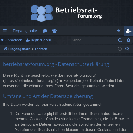
Eingangshalle
Such
Anmelden
Registrieren
ch
or
itg
n
eg
S
Eingangshalle
Themen
ne
en
lie
m
ist
u
llz
de
el
rie
c
betriebsrat-forum.org - Datenschutzerklärung
h
ug
r
de
re
Diese Richtlinie beschreibt, wie „betriebsrat-forum.org“
e
rif
n
n
(„https://betriebsrat-forum.org“) (im Folgenden „der Betreiber“) die Daten
verwendet, die während Ihres Foren-Besuchs gesammelt werden.
f
Umfang und Art der Datenspeicherung
Ihre Daten werden auf vier verschiedene Arten gesammelt:
Die Forensoftware phpBB erstellt bei Ihrem Besuch des Boards
mehrere Cookies. Cookies sind kleine Textdateien, die Ihr Browser
als temporäre Dateien ablegt und die zwischen den einzelnen
Aufrufen des Boards erhalten bleiben. In diesen Cookies sind die