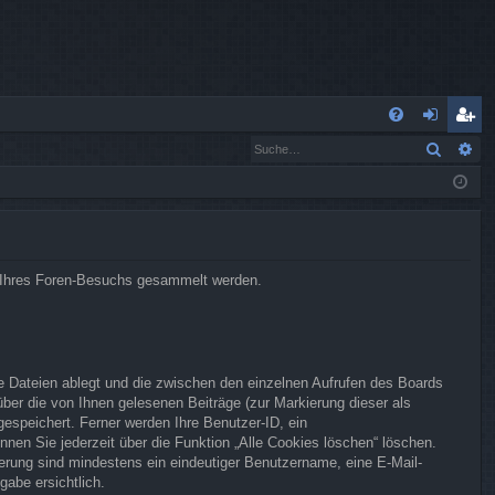
S
Suche
Er
FA
n
eg
Q
m
ist
el
rie
de
re
end Ihres Foren-Besuchs gesammelt werden.
n
n
e Dateien ablegt und die zwischen den einzelnen Aufrufen des Boards
 über die von Ihnen gelesenen Beiträge (zur Markierung dieser als
espeichert. Ferner werden Ihre Benutzer-ID, ein
nen Sie jederzeit über die Funktion „Alle Cookies löschen“ löschen.
rierung sind mindestens ein eindeutiger Benutzername, eine E-Mail-
gabe ersichtlich.