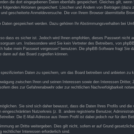
erden die dort eingegebenen Daten ebenfalls gespeichert. Gleiches gilt, wenn 
bei folgenden Aktionen gespeichert: Löschen und Ändern von Beiträgen (dazu
 und gescheiterte Anmeldeversuche. Die von Ihrem Browser übermittelte Brows
re Daten gespeichert werden. Dazu gehören Ihr Abstimmungsverhalten bei Umfr
 so dass es sicher ist. Jedoch wird Ihnen empfohlen, dieses Passwort nicht a
sorgsam um. Insbesondere wird Sie kein Vertreter des Betreibers, von phpBB 
„Ich habe mein Passwort vergessen“ benutzen. Die phpBB-Software fragt Sie
e dann auf das Board zugreifen können.
 spezifizierten Daten zu speichern, um das Board betreiben und anbieten zu 
abwägung zwischen Ihren und seinen Interessen sowie den Interessen Dritter,
ofern dies zur Gefahrenabwehr oder zur rechtlichen Nachverfolgbarkeit notwe
lichen. Sie sind sich daher bewusst, dass die Daten Ihres Profils und die v
en eingeschränkten Nutzerkreis (z. B. andere registrierte Benutzer, Administr
reiber. Die E-Mail-Adresse aus Ihrem Profil ist dabei jedoch nur für den Be
timmung an Dritte weitergeben. Dies gilt nicht, sofern er auf Grund gesetzlic
 rechtlicher Interessen erforderlich sind.