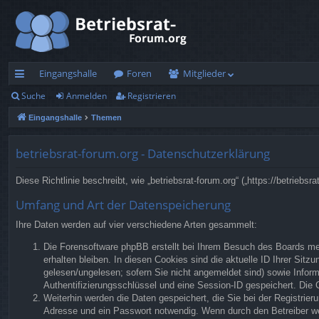
Eingangshalle
Foren
Mitglieder
Suche
Anmelden
Registrieren
ch
Eingangshalle
Themen
ne
llz
betriebsrat-forum.org - Datenschutzerklärung
ug
Diese Richtlinie beschreibt, wie „betriebsrat-forum.org“ („https://betrie
rif
Umfang und Art der Datenspeicherung
f
Ihre Daten werden auf vier verschiedene Arten gesammelt:
Die Forensoftware phpBB erstellt bei Ihrem Besuch des Boards meh
erhalten bleiben. In diesen Cookies sind die aktuelle ID Ihrer Sit
gelesen/ungelesen; sofern Sie nicht angemeldet sind) sowie Inform
Authentifizierungsschlüssel und eine Session-ID gespeichert. Die 
Weiterhin werden die Daten gespeichert, die Sie bei der Registrier
Adresse und ein Passwort notwendig. Wenn durch den Betreiber weit