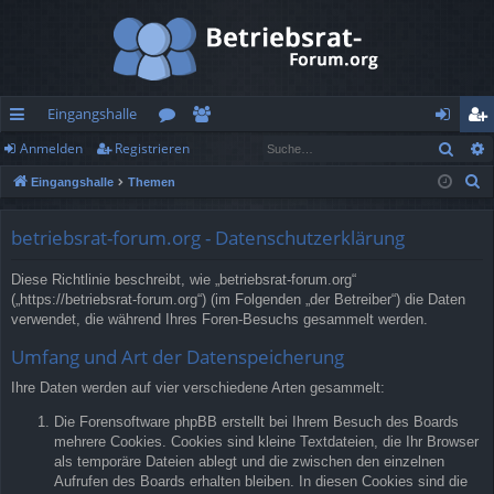
Eingangshalle
Such
Anmelden
Registrieren
ch
or
itg
n
eg
S
Eingangshalle
Themen
ne
en
lie
m
ist
u
llz
de
el
rie
c
betriebsrat-forum.org - Datenschutzerklärung
h
ug
r
de
re
Diese Richtlinie beschreibt, wie „betriebsrat-forum.org“
e
rif
n
n
(„https://betriebsrat-forum.org“) (im Folgenden „der Betreiber“) die Daten
verwendet, die während Ihres Foren-Besuchs gesammelt werden.
f
Umfang und Art der Datenspeicherung
Ihre Daten werden auf vier verschiedene Arten gesammelt:
Die Forensoftware phpBB erstellt bei Ihrem Besuch des Boards
mehrere Cookies. Cookies sind kleine Textdateien, die Ihr Browser
als temporäre Dateien ablegt und die zwischen den einzelnen
Aufrufen des Boards erhalten bleiben. In diesen Cookies sind die