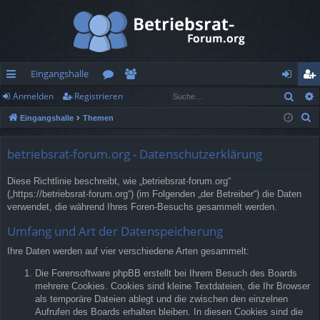
Eingangshalle
Such
Anmelden
Registrieren
ch
or
itg
n
eg
S
Eingangshalle
Themen
ne
en
lie
m
ist
u
llz
de
el
rie
c
betriebsrat-forum.org - Datenschutzerklärung
h
ug
r
de
re
Diese Richtlinie beschreibt, wie „betriebsrat-forum.org“
e
rif
n
n
(„https://betriebsrat-forum.org“) (im Folgenden „der Betreiber“) die Daten
verwendet, die während Ihres Foren-Besuchs gesammelt werden.
f
Umfang und Art der Datenspeicherung
Ihre Daten werden auf vier verschiedene Arten gesammelt:
Die Forensoftware phpBB erstellt bei Ihrem Besuch des Boards
mehrere Cookies. Cookies sind kleine Textdateien, die Ihr Browser
als temporäre Dateien ablegt und die zwischen den einzelnen
Aufrufen des Boards erhalten bleiben. In diesen Cookies sind die