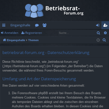
Eingangshalle
Such
Anmelden
Registrieren
ch
or
itg
n
eg
S
Eingangshalle
Themen
ne
en
lie
m
ist
u
llz
de
el
rie
c
betriebsrat-forum.org - Datenschutzerklärung
h
ug
r
de
re
Diese Richtlinie beschreibt, wie „betriebsrat-forum.org“
e
rif
n
n
(„https://betriebsrat-forum.org“) (im Folgenden „der Betreiber“) die Daten
verwendet, die während Ihres Foren-Besuchs gesammelt werden.
f
Umfang und Art der Datenspeicherung
Ihre Daten werden auf vier verschiedene Arten gesammelt:
Die Forensoftware phpBB erstellt bei Ihrem Besuch des Boards
mehrere Cookies. Cookies sind kleine Textdateien, die Ihr Browser
als temporäre Dateien ablegt und die zwischen den einzelnen
Aufrufen des Boards erhalten bleiben. In diesen Cookies sind die