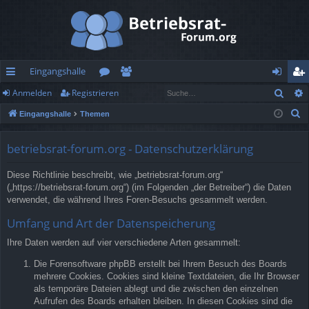
Eingangshalle
Such
Anmelden
Registrieren
ch
or
itg
n
eg
S
Eingangshalle
Themen
ne
en
lie
m
ist
u
llz
de
el
rie
c
betriebsrat-forum.org - Datenschutzerklärung
h
ug
r
de
re
Diese Richtlinie beschreibt, wie „betriebsrat-forum.org“
e
rif
n
n
(„https://betriebsrat-forum.org“) (im Folgenden „der Betreiber“) die Daten
verwendet, die während Ihres Foren-Besuchs gesammelt werden.
f
Umfang und Art der Datenspeicherung
Ihre Daten werden auf vier verschiedene Arten gesammelt:
Die Forensoftware phpBB erstellt bei Ihrem Besuch des Boards
mehrere Cookies. Cookies sind kleine Textdateien, die Ihr Browser
als temporäre Dateien ablegt und die zwischen den einzelnen
Aufrufen des Boards erhalten bleiben. In diesen Cookies sind die