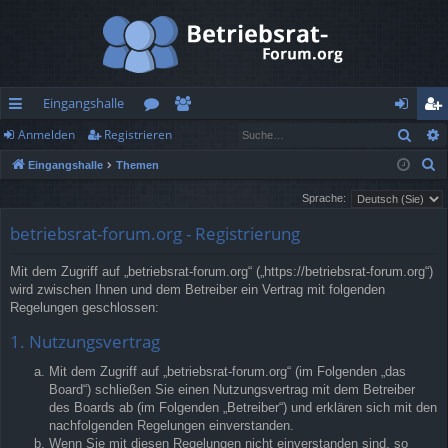
Eingangshalle
Such
Anmelden
Registrieren
ch
or
itg
n
eg
S
Eingangshalle
Themen
ne
en
lie
m
ist
u
Sprache:
llz
de
el
rie
c
betriebsrat-forum.org - Registrierung
h
ug
r
de
re
e
rif
n
n
Mit dem Zugriff auf „betriebsrat-forum.org“ („https://betriebsrat-forum.org“)
wird zwischen Ihnen und dem Betreiber ein Vertrag mit folgenden
f
Regelungen geschlossen:
1. Nutzungsvertrag
Mit dem Zugriff auf „betriebsrat-forum.org“ (im Folgenden „das
Board“) schließen Sie einen Nutzungsvertrag mit dem Betreiber
des Boards ab (im Folgenden „Betreiber“) und erklären sich mit den
nachfolgenden Regelungen einverstanden.
Wenn Sie mit diesen Regelungen nicht einverstanden sind, so