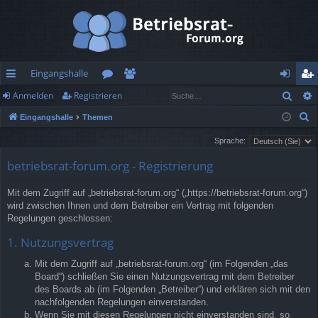
Eingangshalle
Such
Anmelden
Registrieren
ch
or
itg
n
eg
S
Eingangshalle
Themen
ne
en
lie
m
ist
u
Sprache:
llz
de
el
rie
c
betriebsrat-forum.org - Registrierung
h
ug
r
de
re
e
rif
n
n
Mit dem Zugriff auf „betriebsrat-forum.org“ („https://betriebsrat-forum.org“)
wird zwischen Ihnen und dem Betreiber ein Vertrag mit folgenden
f
Regelungen geschlossen:
1. Nutzungsvertrag
Mit dem Zugriff auf „betriebsrat-forum.org“ (im Folgenden „das
Board“) schließen Sie einen Nutzungsvertrag mit dem Betreiber
des Boards ab (im Folgenden „Betreiber“) und erklären sich mit den
nachfolgenden Regelungen einverstanden.
Wenn Sie mit diesen Regelungen nicht einverstanden sind, so