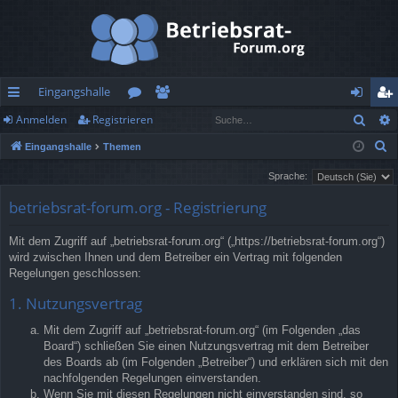
Eingangshalle
Such
Anmelden
Registrieren
ch
or
itg
n
eg
S
Eingangshalle
Themen
ne
en
lie
m
ist
u
Sprache:
llz
de
el
rie
c
betriebsrat-forum.org - Registrierung
h
ug
r
de
re
e
rif
n
n
Mit dem Zugriff auf „betriebsrat-forum.org“ („https://betriebsrat-forum.org“)
wird zwischen Ihnen und dem Betreiber ein Vertrag mit folgenden
f
Regelungen geschlossen:
1. Nutzungsvertrag
Mit dem Zugriff auf „betriebsrat-forum.org“ (im Folgenden „das
Board“) schließen Sie einen Nutzungsvertrag mit dem Betreiber
des Boards ab (im Folgenden „Betreiber“) und erklären sich mit den
nachfolgenden Regelungen einverstanden.
Wenn Sie mit diesen Regelungen nicht einverstanden sind, so