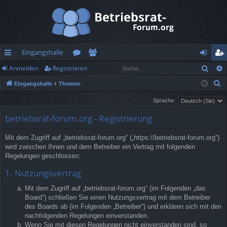
Eingangshalle
Such
Anmelden
Registrieren
ch
or
itg
n
eg
S
Eingangshalle
Themen
ne
en
lie
m
ist
u
Sprache:
llz
de
el
rie
c
betriebsrat-forum.org - Registrierung
h
ug
r
de
re
e
rif
n
n
Mit dem Zugriff auf „betriebsrat-forum.org“ („https://betriebsrat-forum.org“)
wird zwischen Ihnen und dem Betreiber ein Vertrag mit folgenden
f
Regelungen geschlossen:
1. Nutzungsvertrag
Mit dem Zugriff auf „betriebsrat-forum.org“ (im Folgenden „das
Board“) schließen Sie einen Nutzungsvertrag mit dem Betreiber
des Boards ab (im Folgenden „Betreiber“) und erklären sich mit den
nachfolgenden Regelungen einverstanden.
Wenn Sie mit diesen Regelungen nicht einverstanden sind, so