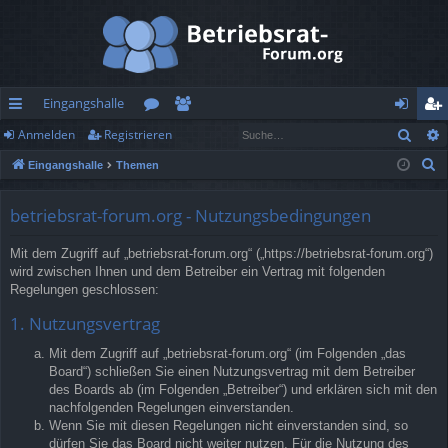
Eingangshalle
Such
Anmelden
Registrieren
ch
or
itg
n
eg
S
Eingangshalle
Themen
ne
en
lie
m
ist
u
llz
de
el
rie
c
betriebsrat-forum.org - Nutzungsbedingungen
h
ug
r
de
re
Mit dem Zugriff auf „betriebsrat-forum.org“ („https://betriebsrat-forum.org“)
e
rif
n
n
wird zwischen Ihnen und dem Betreiber ein Vertrag mit folgenden
Regelungen geschlossen:
f
1. Nutzungsvertrag
Mit dem Zugriff auf „betriebsrat-forum.org“ (im Folgenden „das
Board“) schließen Sie einen Nutzungsvertrag mit dem Betreiber
des Boards ab (im Folgenden „Betreiber“) und erklären sich mit den
nachfolgenden Regelungen einverstanden.
Wenn Sie mit diesen Regelungen nicht einverstanden sind, so
dürfen Sie das Board nicht weiter nutzen. Für die Nutzung des