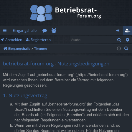
Eingangshalle
Such
Anmelden
Registrieren
ch
or
itg
n
eg
S
Eingangshalle
Themen
ne
en
lie
m
ist
u
llz
de
el
rie
c
betriebsrat-forum.org - Nutzungsbedingungen
h
ug
r
de
re
Mit dem Zugriff auf „betriebsrat-forum.org“ („https://betriebsrat-forum.org“)
e
rif
n
n
wird zwischen Ihnen und dem Betreiber ein Vertrag mit folgenden
Regelungen geschlossen:
f
1. Nutzungsvertrag
Mit dem Zugriff auf „betriebsrat-forum.org“ (im Folgenden „das
Board“) schließen Sie einen Nutzungsvertrag mit dem Betreiber
des Boards ab (im Folgenden „Betreiber“) und erklären sich mit den
nachfolgenden Regelungen einverstanden.
Wenn Sie mit diesen Regelungen nicht einverstanden sind, so
dürfen Sie das Board nicht weiter nutzen. Für die Nutzung des