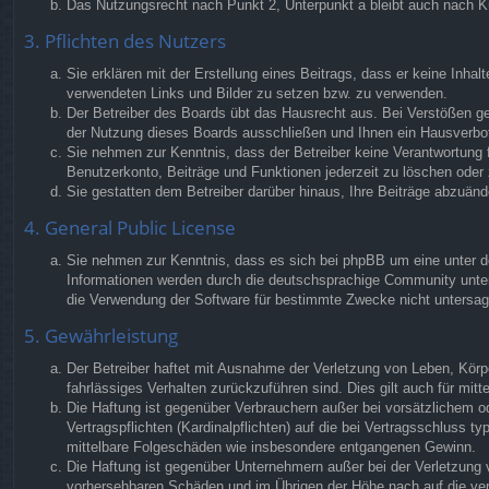
Das Nutzungsrecht nach Punkt 2, Unterpunkt a bleibt auch nach 
3. Pflichten des Nutzers
Sie erklären mit der Erstellung eines Beitrags, dass er keine Inhal
verwendeten Links und Bilder zu setzen bzw. zu verwenden.
Der Betreiber des Boards übt das Hausrecht aus. Bei Verstößen g
der Nutzung dieses Boards ausschließen und Ihnen ein Hausverbot 
Sie nehmen zur Kenntnis, dass der Betreiber keine Verantwortung fü
Benutzerkonto, Beiträge und Funktionen jederzeit zu löschen oder 
Sie gestatten dem Betreiber darüber hinaus, Ihre Beiträge abzuänd
4. General Public License
Sie nehmen zur Kenntnis, dass es sich bei phpBB um eine unter de
Informationen werden durch die deutschsprachige Community unter 
die Verwendung der Software für bestimmte Zwecke nicht untersag
5. Gewährleistung
Der Betreiber haftet mit Ausnahme der Verletzung von Leben, Körper
fahrlässiges Verhalten zurückzuführen sind. Dies gilt auch für m
Die Haftung ist gegenüber Verbrauchern außer bei vorsätzlichem o
Vertragspflichten (Kardinalpflichten) auf die bei Vertragsschluss
mittelbare Folgeschäden wie insbesondere entgangenen Gewinn.
Die Haftung ist gegenüber Unternehmern außer bei der Verletzung 
vorhersehbaren Schäden und im Übrigen der Höhe nach auf die ver