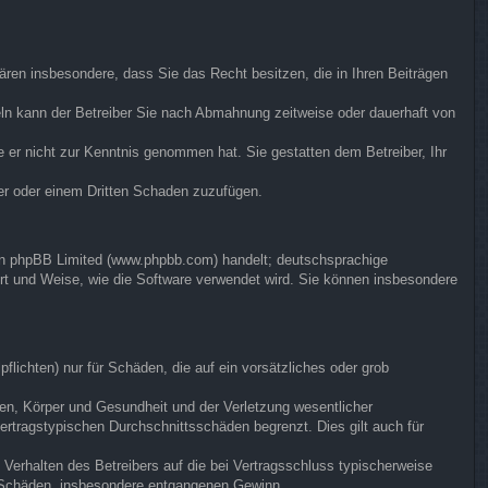
klären insbesondere, dass Sie das Recht besitzen, die in Ihren Beiträgen
ln kann der Betreiber Sie nach Abmahnung zeitweise oder dauerhaft von
ie er nicht zur Kenntnis genommen hat. Sie gestatten dem Betreiber, Ihr
ber oder einem Dritten Schaden zuzufügen.
von phpBB Limited (www.phpbb.com) handelt; deutschsprachige
rt und Weise, wie die Software verwendet wird. Sie können insbesondere
flichten) nur für Schäden, die auf ein vorsätzliches oder grob
en, Körper und Gesundheit und der Verletzung wesentlicher
vertragstypischen Durchschnittsschäden begrenzt. Dies gilt auch für
Verhalten des Betreibers auf die bei Vertragsschluss typischerweise
e Schäden, insbesondere entgangenen Gewinn.