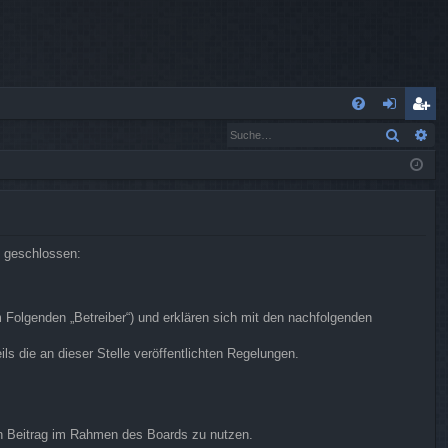
S
Suche
Er
FA
n
eg
Q
m
ist
el
rie
de
re
n geschlossen:
n
n
m Folgenden „Betreiber“) und erklären sich mit den nachfolgenden
s die an dieser Stelle veröffentlichten Regelungen.
.
ren Beitrag im Rahmen des Boards zu nutzen.