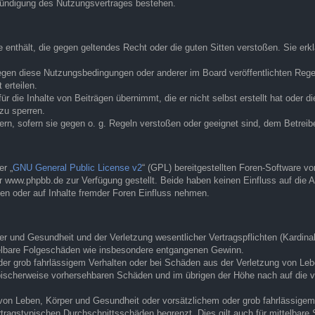
Kündigung des Nutzungsvertrages bestehen.
te enthält, die gegen geltendes Recht oder die guten Sitten verstoßen. Sie er
egen diese Nutzungsbedingungen oder anderer im Board veröffentlichten Rege
erteilen.
r die Inhalte von Beiträgen übernimmt, die er nicht selbst erstellt hat oder d
zu sperren.
ern, sofern sie gegen o. g. Regeln verstoßen oder geeignet sind, dem Betrei
r „
GNU General Public License v2
“ (GPL) bereitgestellten Foren-Software 
www.phpbb.de zur Verfügung gestellt. Beide haben keinen Einfluss auf die A
en oder auf Inhalte fremder Foren Einfluss nehmen.
 und Gesundheit und der Verletzung wesentlicher Vertragspflichten (Kardinalp
ittelbare Folgeschäden wie insbesondere entgangenen Gewinn.
der grob fahrlässigem Verhalten oder bei Schäden aus der Verletzung von Leb
 typischerweise vorhersehbaren Schäden und im übrigen der Höhe nach auf die 
von Leben, Körper und Gesundheit oder vorsätzlichem oder grob fahrlässigem 
tragstypischen Durchschnittsschäden begrenzt. Dies gilt auch für mittelbar