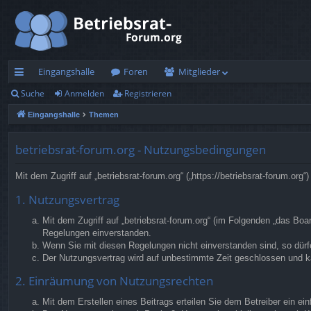
Eingangshalle
Foren
Mitglieder
Suche
Anmelden
Registrieren
ch
Eingangshalle
Themen
ne
llz
betriebsrat-forum.org - Nutzungsbedingungen
ug
Mit dem Zugriff auf „betriebsrat-forum.org“ („https://betriebsrat-forum.o
rif
1. Nutzungsvertrag
f
Mit dem Zugriff auf „betriebsrat-forum.org“ (im Folgenden „das Bo
Regelungen einverstanden.
Wenn Sie mit diesen Regelungen nicht einverstanden sind, so dürfe
Der Nutzungsvertrag wird auf unbestimmte Zeit geschlossen und ka
2. Einräumung von Nutzungsrechten
Mit dem Erstellen eines Beitrags erteilen Sie dem Betreiber ein e