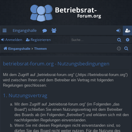
Eingangshalle
Such
Anmelden
Registrieren
ch
or
itg
n
eg
S
Eingangshalle
Themen
ne
en
lie
m
ist
u
llz
de
el
rie
c
betriebsrat-forum.org - Nutzungsbedingungen
h
ug
r
de
re
Mit dem Zugriff auf „betriebsrat-forum.org“ („https://betriebsrat-forum.org“)
e
rif
n
n
wird zwischen Ihnen und dem Betreiber ein Vertrag mit folgenden
Regelungen geschlossen:
f
1. Nutzungsvertrag
Mit dem Zugriff auf „betriebsrat-forum.org“ (im Folgenden „das
Board“) schließen Sie einen Nutzungsvertrag mit dem Betreiber
des Boards ab (im Folgenden „Betreiber“) und erklären sich mit den
nachfolgenden Regelungen einverstanden.
Wenn Sie mit diesen Regelungen nicht einverstanden sind, so
dürfen Sie das Board nicht weiter nutzen. Für die Nutzung des