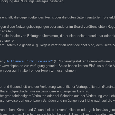
Kündigung des Nutzungsvertrages bestehen.
te enthält, die gegen geltendes Recht oder die guten Sitten verstoßen. Sie er
egen diese Nutzungsbedingungen oder anderer im Board veröffentlichten Rege
erteilen.
r die Inhalte von Beiträgen übernimmt, die er nicht selbst erstellt hat oder d
zu sperren.
ern, sofern sie gegen o. g. Regeln verstoßen oder geeignet sind, dem Betrei
r „
GNU General Public License v2
“ (GPL) bereitgestellten Foren-Software 
www.phpbb.de zur Verfügung gestellt. Beide haben keinen Einfluss auf die A
en oder auf Inhalte fremder Foren Einfluss nehmen.
 und Gesundheit und der Verletzung wesentlicher Vertragspflichten (Kardinalp
ittelbare Folgeschäden wie insbesondere entgangenen Gewinn.
der grob fahrlässigem Verhalten oder bei Schäden aus der Verletzung von Leb
 typischerweise vorhersehbaren Schäden und im übrigen der Höhe nach auf die 
von Leben, Körper und Gesundheit oder vorsätzlichem oder grob fahrlässigem 
tragstypischen Durchschnittsschäden begrenzt. Dies gilt auch für mittelbar