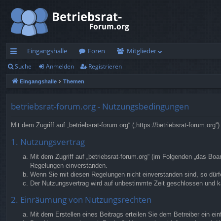
Eingangshalle
Foren
Mitglieder
Suche
Anmelden
Registrieren
ch
Eingangshalle
Themen
ne
llz
betriebsrat-forum.org - Nutzungsbedingungen
ug
Mit dem Zugriff auf „betriebsrat-forum.org“ („https://betriebsrat-forum.o
rif
1. Nutzungsvertrag
f
Mit dem Zugriff auf „betriebsrat-forum.org“ (im Folgenden „das Bo
Regelungen einverstanden.
Wenn Sie mit diesen Regelungen nicht einverstanden sind, so dürfe
Der Nutzungsvertrag wird auf unbestimmte Zeit geschlossen und ka
2. Einräumung von Nutzungsrechten
Mit dem Erstellen eines Beitrags erteilen Sie dem Betreiber ein e