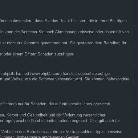
klären insbesondere, dass Sie das Recht besitzen, die in Ihren Beiträgen
ln kann der Betreiber Sie nach Abmahnung zeitweise oder dauerhaft von
ie er nicht zur Kenntnis genommen hat. Sie gestatten dem Betreiber, Ihr
ber oder einem Dritten Schaden zuzufügen.
von phpBB Limited (www.phpbb.com) handelt; deutschsprachige
rt und Weise, wie die Software verwendet wird. Sie können insbesondere
flichten) nur für Schäden, die auf ein vorsätzliches oder grob
en, Körper und Gesundheit und der Verletzung wesentlicher
vertragstypischen Durchschnittsschäden begrenzt. Dies gilt auch für
Verhalten des Betreibers auf die bei Vertragsschluss typischerweise
e Schäden, insbesondere entgangenen Gewinn.