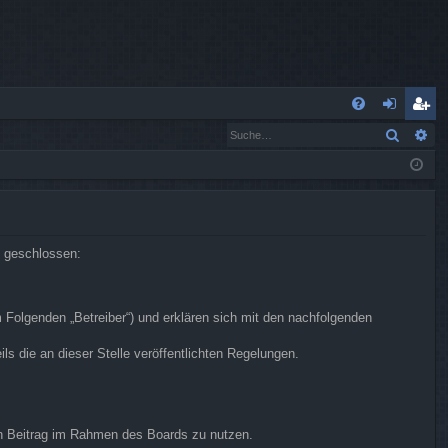
S
Suche
Er
FA
n
eg
Q
m
ist
el
rie
de
re
n geschlossen:
n
n
m Folgenden „Betreiber“) und erklären sich mit den nachfolgenden
s die an dieser Stelle veröffentlichten Regelungen.
.
ren Beitrag im Rahmen des Boards zu nutzen.