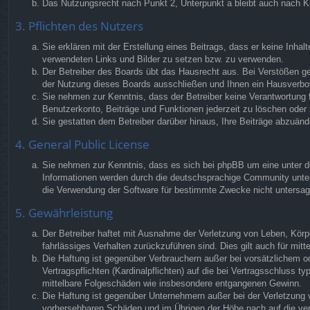
Das Nutzungsrecht nach Punkt 2, Unterpunkt a bleibt auch nach 
3. Pflichten des Nutzers
Sie erklären mit der Erstellung eines Beitrags, dass er keine Inhal
verwendeten Links und Bilder zu setzen bzw. zu verwenden.
Der Betreiber des Boards übt das Hausrecht aus. Bei Verstößen g
der Nutzung dieses Boards ausschließen und Ihnen ein Hausverbot 
Sie nehmen zur Kenntnis, dass der Betreiber keine Verantwortung fü
Benutzerkonto, Beiträge und Funktionen jederzeit zu löschen oder 
Sie gestatten dem Betreiber darüber hinaus, Ihre Beiträge abzuänd
4. General Public License
Sie nehmen zur Kenntnis, dass es sich bei phpBB um eine unter de
Informationen werden durch die deutschsprachige Community unter 
die Verwendung der Software für bestimmte Zwecke nicht untersag
5. Gewährleistung
Der Betreiber haftet mit Ausnahme der Verletzung von Leben, Körper
fahrlässiges Verhalten zurückzuführen sind. Dies gilt auch für m
Die Haftung ist gegenüber Verbrauchern außer bei vorsätzlichem o
Vertragspflichten (Kardinalpflichten) auf die bei Vertragsschluss
mittelbare Folgeschäden wie insbesondere entgangenen Gewinn.
Die Haftung ist gegenüber Unternehmern außer bei der Verletzung 
vorhersehbaren Schäden und im Übrigen der Höhe nach auf die ver