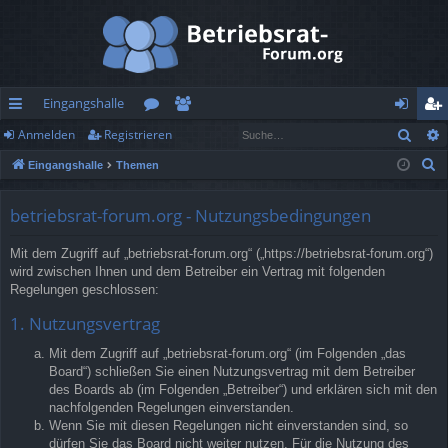
Eingangshalle
Such
Anmelden
Registrieren
ch
or
itg
n
eg
S
Eingangshalle
Themen
ne
en
lie
m
ist
u
llz
de
el
rie
c
betriebsrat-forum.org - Nutzungsbedingungen
h
ug
r
de
re
Mit dem Zugriff auf „betriebsrat-forum.org“ („https://betriebsrat-forum.org“)
e
rif
n
n
wird zwischen Ihnen und dem Betreiber ein Vertrag mit folgenden
Regelungen geschlossen:
f
1. Nutzungsvertrag
Mit dem Zugriff auf „betriebsrat-forum.org“ (im Folgenden „das
Board“) schließen Sie einen Nutzungsvertrag mit dem Betreiber
des Boards ab (im Folgenden „Betreiber“) und erklären sich mit den
nachfolgenden Regelungen einverstanden.
Wenn Sie mit diesen Regelungen nicht einverstanden sind, so
dürfen Sie das Board nicht weiter nutzen. Für die Nutzung des