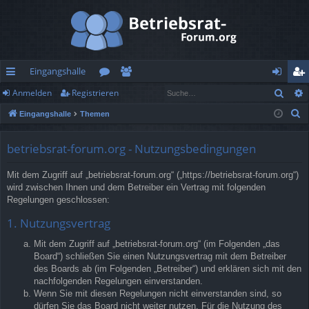
Eingangshalle
Such
Anmelden
Registrieren
ch
or
itg
n
eg
S
Eingangshalle
Themen
ne
en
lie
m
ist
u
llz
de
el
rie
c
betriebsrat-forum.org - Nutzungsbedingungen
h
ug
r
de
re
Mit dem Zugriff auf „betriebsrat-forum.org“ („https://betriebsrat-forum.org“)
e
rif
n
n
wird zwischen Ihnen und dem Betreiber ein Vertrag mit folgenden
Regelungen geschlossen:
f
1. Nutzungsvertrag
Mit dem Zugriff auf „betriebsrat-forum.org“ (im Folgenden „das
Board“) schließen Sie einen Nutzungsvertrag mit dem Betreiber
des Boards ab (im Folgenden „Betreiber“) und erklären sich mit den
nachfolgenden Regelungen einverstanden.
Wenn Sie mit diesen Regelungen nicht einverstanden sind, so
dürfen Sie das Board nicht weiter nutzen. Für die Nutzung des