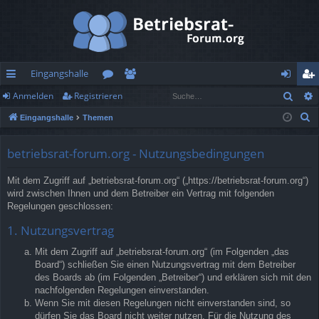
Eingangshalle
Such
Anmelden
Registrieren
ch
or
itg
n
eg
S
Eingangshalle
Themen
ne
en
lie
m
ist
u
llz
de
el
rie
c
betriebsrat-forum.org - Nutzungsbedingungen
h
ug
r
de
re
Mit dem Zugriff auf „betriebsrat-forum.org“ („https://betriebsrat-forum.org“)
e
rif
n
n
wird zwischen Ihnen und dem Betreiber ein Vertrag mit folgenden
Regelungen geschlossen:
f
1. Nutzungsvertrag
Mit dem Zugriff auf „betriebsrat-forum.org“ (im Folgenden „das
Board“) schließen Sie einen Nutzungsvertrag mit dem Betreiber
des Boards ab (im Folgenden „Betreiber“) und erklären sich mit den
nachfolgenden Regelungen einverstanden.
Wenn Sie mit diesen Regelungen nicht einverstanden sind, so
dürfen Sie das Board nicht weiter nutzen. Für die Nutzung des