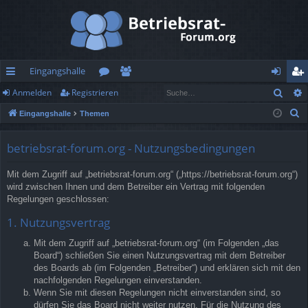
Eingangshalle
Such
Anmelden
Registrieren
ch
or
itg
n
eg
S
Eingangshalle
Themen
ne
en
lie
m
ist
u
llz
de
el
rie
c
betriebsrat-forum.org - Nutzungsbedingungen
h
ug
r
de
re
Mit dem Zugriff auf „betriebsrat-forum.org“ („https://betriebsrat-forum.org“)
e
rif
n
n
wird zwischen Ihnen und dem Betreiber ein Vertrag mit folgenden
Regelungen geschlossen:
f
1. Nutzungsvertrag
Mit dem Zugriff auf „betriebsrat-forum.org“ (im Folgenden „das
Board“) schließen Sie einen Nutzungsvertrag mit dem Betreiber
des Boards ab (im Folgenden „Betreiber“) und erklären sich mit den
nachfolgenden Regelungen einverstanden.
Wenn Sie mit diesen Regelungen nicht einverstanden sind, so
dürfen Sie das Board nicht weiter nutzen. Für die Nutzung des