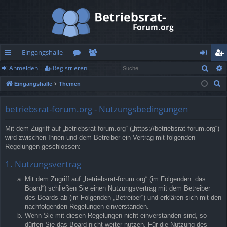
Eingangshalle
Such
Anmelden
Registrieren
ch
or
itg
n
eg
S
Eingangshalle
Themen
ne
en
lie
m
ist
u
llz
de
el
rie
c
betriebsrat-forum.org - Nutzungsbedingungen
h
ug
r
de
re
Mit dem Zugriff auf „betriebsrat-forum.org“ („https://betriebsrat-forum.org“)
e
rif
n
n
wird zwischen Ihnen und dem Betreiber ein Vertrag mit folgenden
Regelungen geschlossen:
f
1. Nutzungsvertrag
Mit dem Zugriff auf „betriebsrat-forum.org“ (im Folgenden „das
Board“) schließen Sie einen Nutzungsvertrag mit dem Betreiber
des Boards ab (im Folgenden „Betreiber“) und erklären sich mit den
nachfolgenden Regelungen einverstanden.
Wenn Sie mit diesen Regelungen nicht einverstanden sind, so
dürfen Sie das Board nicht weiter nutzen. Für die Nutzung des