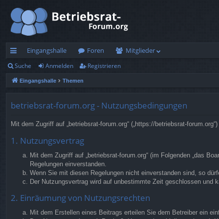
Eingangshalle
Foren
Mitglieder
Suche
Anmelden
Registrieren
ch
Eingangshalle
Themen
ne
llz
betriebsrat-forum.org - Nutzungsbedingungen
ug
Mit dem Zugriff auf „betriebsrat-forum.org“ („https://betriebsrat-forum.o
rif
1. Nutzungsvertrag
f
Mit dem Zugriff auf „betriebsrat-forum.org“ (im Folgenden „das Bo
Regelungen einverstanden.
Wenn Sie mit diesen Regelungen nicht einverstanden sind, so dürfe
Der Nutzungsvertrag wird auf unbestimmte Zeit geschlossen und ka
2. Einräumung von Nutzungsrechten
Mit dem Erstellen eines Beitrags erteilen Sie dem Betreiber ein e