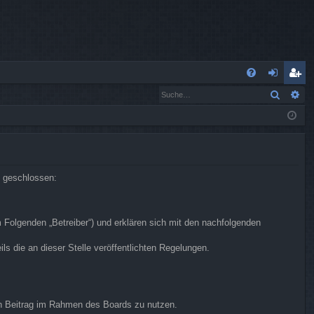
S
Suche
Er
FA
n
eg
Q
m
ist
el
rie
de
re
n geschlossen:
n
n
m Folgenden „Betreiber“) und erklären sich mit den nachfolgenden
s die an dieser Stelle veröffentlichten Regelungen.
.
ren Beitrag im Rahmen des Boards zu nutzen.