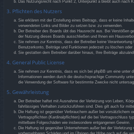
Das Nutzungsrecht nach Punkt 2, Unterpunkt a bleibt auch nach 
3. Pflichten des Nutzers
Sie erklären mit der Erstellung eines Beitrags, dass er keine Inhal
verwendeten Links und Bilder zu setzen bzw. zu verwenden.
Der Betreiber des Boards übt das Hausrecht aus. Bei Verstößen g
der Nutzung dieses Boards ausschließen und Ihnen ein Hausverbot 
Sie nehmen zur Kenntnis, dass der Betreiber keine Verantwortung fü
Benutzerkonto, Beiträge und Funktionen jederzeit zu löschen oder 
Sie gestatten dem Betreiber darüber hinaus, Ihre Beiträge abzuänd
4. General Public License
Sie nehmen zur Kenntnis, dass es sich bei phpBB um eine unter de
Informationen werden durch die deutschsprachige Community unter 
die Verwendung der Software für bestimmte Zwecke nicht untersag
5. Gewährleistung
Der Betreiber haftet mit Ausnahme der Verletzung von Leben, Körper
fahrlässiges Verhalten zurückzuführen sind. Dies gilt auch für m
Die Haftung ist gegenüber Verbrauchern außer bei vorsätzlichem o
Vertragspflichten (Kardinalpflichten) auf die bei Vertragsschluss
mittelbare Folgeschäden wie insbesondere entgangenen Gewinn.
Die Haftung ist gegenüber Unternehmern außer bei der Verletzung 
vorhersehbaren Schäden und im Übrigen der Höhe nach auf die ver