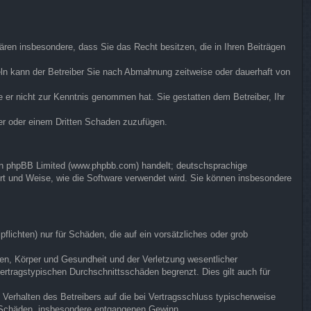
klären insbesondere, dass Sie das Recht besitzen, die in Ihren Beiträgen
ln kann der Betreiber Sie nach Abmahnung zeitweise oder dauerhaft von
ie er nicht zur Kenntnis genommen hat. Sie gestatten dem Betreiber, Ihr
ber oder einem Dritten Schaden zuzufügen.
von phpBB Limited (www.phpbb.com) handelt; deutschsprachige
rt und Weise, wie die Software verwendet wird. Sie können insbesondere
flichten) nur für Schäden, die auf ein vorsätzliches oder grob
en, Körper und Gesundheit und der Verletzung wesentlicher
vertragstypischen Durchschnittsschäden begrenzt. Dies gilt auch für
Verhalten des Betreibers auf die bei Vertragsschluss typischerweise
e Schäden, insbesondere entgangenen Gewinn.