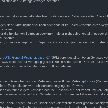
Kündigung des Nutzungsvertrages bestehen.
te enthält, die gegen geltendes Recht oder die guten Sitten verstoßen. Sie er
egen diese Nutzungsbedingungen oder anderer im Board veröffentlichten Rege
erteilen.
r die Inhalte von Beiträgen übernimmt, die er nicht selbst erstellt hat oder d
zu sperren.
ern, sofern sie gegen o. g. Regeln verstoßen oder geeignet sind, dem Betrei
r „
GNU General Public License v2
“ (GPL) bereitgestellten Foren-Software 
www.phpbb.de zur Verfügung gestellt. Beide haben keinen Einfluss auf die A
en oder auf Inhalte fremder Foren Einfluss nehmen.
 und Gesundheit und der Verletzung wesentlicher Vertragspflichten (Kardinalp
ittelbare Folgeschäden wie insbesondere entgangenen Gewinn.
der grob fahrlässigem Verhalten oder bei Schäden aus der Verletzung von Leb
 typischerweise vorhersehbaren Schäden und im übrigen der Höhe nach auf die 
von Leben, Körper und Gesundheit oder vorsätzlichem oder grob fahrlässigem 
tragstypischen Durchschnittsschäden begrenzt. Dies gilt auch für mittelbar