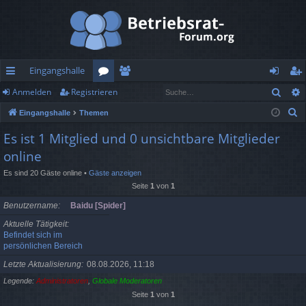
Eingangshalle
Such
Anmelden
Registrieren
ch
or
itg
n
eg
S
Eingangshalle
Themen
ne
en
lie
m
ist
u
Es ist 1 Mitglied und 0 unsichtbare Mitglieder
llz
de
el
rie
c
online
h
ug
r
de
re
e
Es sind 20 Gäste online •
Gäste anzeigen
rif
n
n
Seite
1
von
1
f
Benutzername
Baidu [Spider]
Aktuelle Tätigkeit
Befindet sich im
persönlichen Bereich
Letzte Aktualisierung
08.08.2026, 11:18
Legende:
Administratoren
,
Globale Moderatoren
Seite
1
von
1